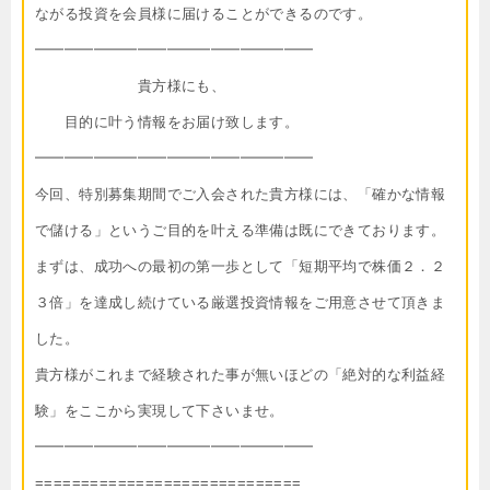
ながる投資を会員様に届けることができるのです。
━━━━━━━━━━━━━━━━━━━
貴方様にも、
目的に叶う情報をお届け致します。
━━━━━━━━━━━━━━━━━━━
今回、特別募集期間でご入会された貴方様には、「確かな情報
で儲ける」というご目的を叶える準備は既にできております。
まずは、成功への最初の第一歩として「短期平均で株価２．２
３倍」を達成し続けている厳選投資情報をご用意させて頂きま
した。
貴方様がこれまで経験された事が無いほどの「絶対的な利益経
験」をここから実現して下さいませ。
━━━━━━━━━━━━━━━━━━━
=============================