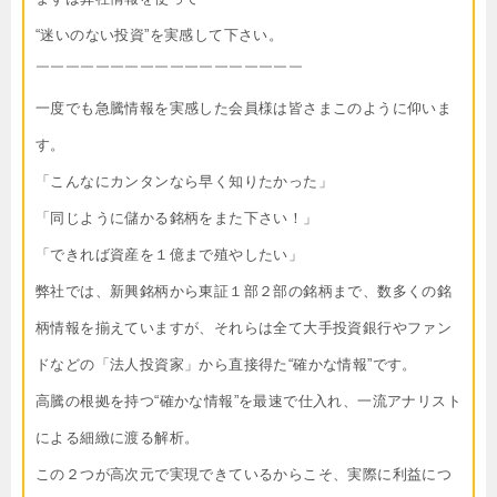
“迷いのない投資”を実感して下さい。
￣￣￣￣￣￣￣￣￣￣￣￣￣￣￣￣￣￣
一度でも急騰情報を実感した会員様は皆さまこのように仰いま
す。
「こんなにカンタンなら早く知りたかった」
「同じように儲かる銘柄をまた下さい！」
「できれば資産を１億まで殖やしたい」
弊社では、新興銘柄から東証１部２部の銘柄まで、数多くの銘
柄情報を揃えていますが、それらは全て大手投資銀行やファン
ドなどの「法人投資家」から直接得た“確かな情報”です。
高騰の根拠を持つ“確かな情報”を最速で仕入れ、一流アナリスト
による細緻に渡る解析。
この２つが高次元で実現できているからこそ、実際に利益につ