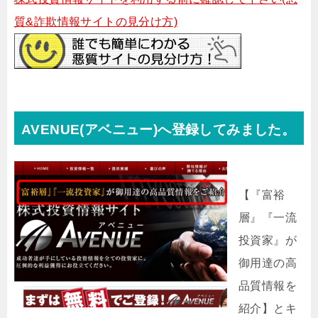
質&詐欺情報サイトの見分け方)
AVENUE(アベニュー)へ登録してみました。
【『富裕
層』『一流
投資家』が
御用達の高
品質情報を
紹介】とキ