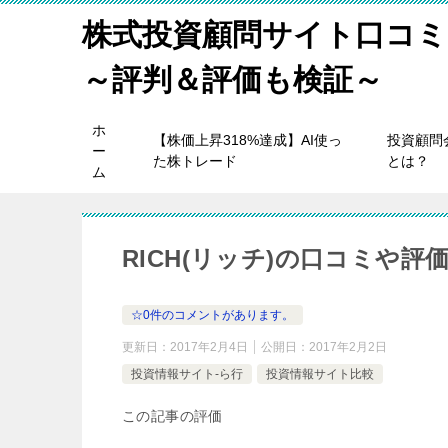
株式投資顧問サイト口コミ
～評判＆評価も検証～
ホ
【株価上昇318%達成】AI使っ
投資顧問
ー
た株トレード
とは？
ム
RICH(リッチ)の口コミや
☆0件のコメントがあります。
更新日：
2017年2月4日
公開日：
2017年2月2日
投資情報サイト-ら行
投資情報サイト比較
この記事の評価