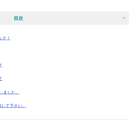
目次
ック！
？
て
査しました。
認して下さい。