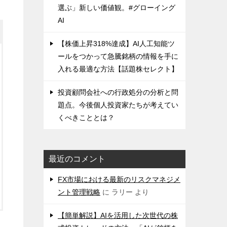
選ぶ」新しい価値観。#グローイング
AI
【株価上昇318%達成】AI人工知能ツ
ールをつかって急騰銘柄の情報を手に
入れる最適な方法【話題株セレクト】
投資顧問会社への行政処分の分析と問
題点。今後個人投資家たちが考えてい
くべきこととは？
最近のコメント
FX市場における最新のリスクマネジメ
ント管理戦略
に
ラリー
より
【簡単解説】AIを活用した次世代の株