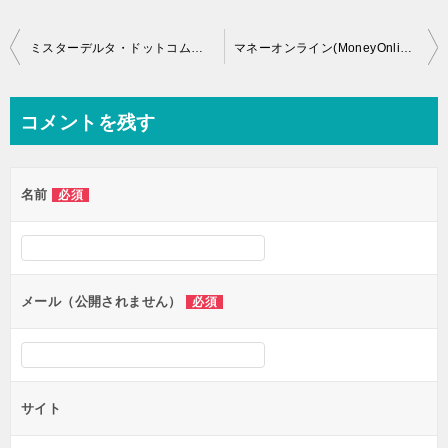
投
ミスターデルタ・ドットコムの口コミや評価＆評判などをチェックしました。
マネーオンライン(MoneyOnline)の口コミや評価&評判などを検証しました。
稿
ナ
コメントを残す
ビ
ゲ
名前
必須
ー
シ
ョ
ン
メール（公開されません）
必須
サイト