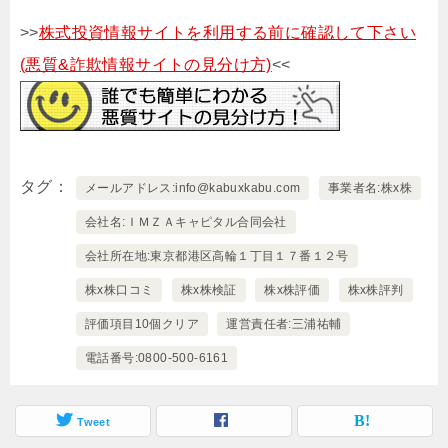
>>
株式投資情報サイトを利用する前に確認して下さい
(悪質&詐欺情報サイトの見分け方)
<<
タグ
メールアドレス:info@kabuxkabu.com
事業者名:株x株
会社名:ＩＭＺＡキャピタル合同会社
会社所在地:東京都港区高輪１丁目１７番１２号
株x株口コミ
株x株検証
株x株評価
株x株評判
評価項目10個クリア
運営責任者:三浦祐輔
電話番号:0800-500-6161
Tweet