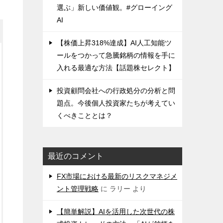
選ぶ」新しい価値観。#グローイング
AI
【株価上昇318%達成】AI人工知能ツ
ールをつかって急騰銘柄の情報を手に
入れる最適な方法【話題株セレクト】
投資顧問会社への行政処分の分析と問
題点。今後個人投資家たちが考えてい
くべきこととは？
最近のコメント
FX市場における最新のリスクマネジメ
ント管理戦略
に
ラリー
より
【簡単解説】AIを活用した次世代の株