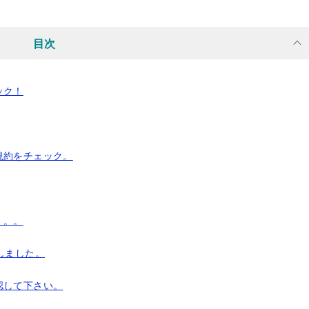
目次
ック！
規約をチェック。
。。。
しました。
認して下さい。