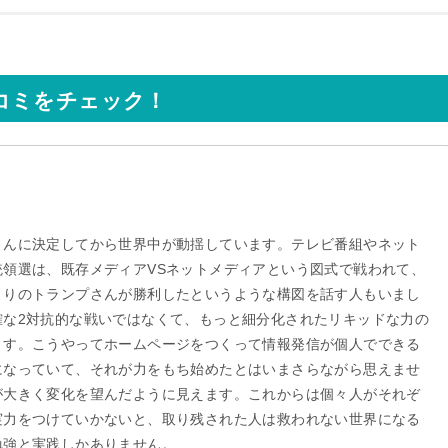
コミをチェック！
。
さんに決定してから世界中が動揺しています。テレビ番組やネット
統領選は、既存メディアVSネットメディアという図式で戦われて、
よりのトランプさんが勝利したというような構図を話す人もいまし
確な2対抗的な戦いではなくて、もっと細分化されたリキッドな力の
ます。こうやってホームページをつくって情報発信が個人でできる
になっていて、それが力をもち始めたとはいまさらながら思えませ
が大きく変化を望んだように見えます。これからは個々人がそれぞ
実力をつけていかないと、取り残された人は救われない世界になる
勉強と実践しかありません。