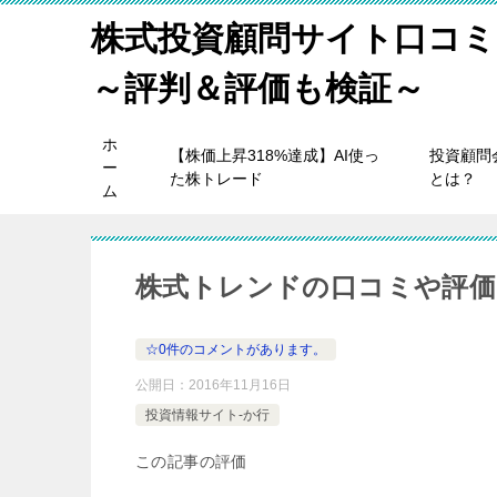
株式投資顧問サイト口コミ
～評判＆評価も検証～
ホ
【株価上昇318%達成】AI使っ
投資顧問
ー
た株トレード
とは？
ム
株式トレンドの口コミや評価
☆0件のコメントがあります。
公開日：
2016年11月16日
投資情報サイト-か行
この記事の評価