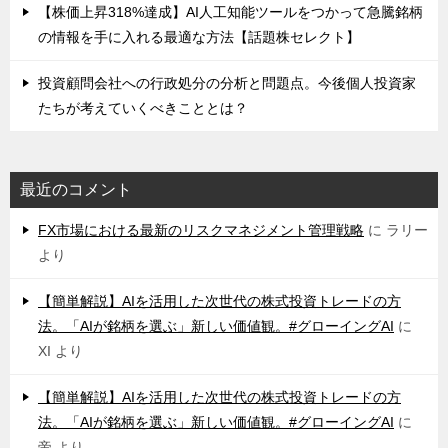
【株価上昇318%達成】AI人工知能ツールをつかって急騰銘柄
の情報を手に入れる最適な方法【話題株セレクト】
投資顧問会社への行政処分の分析と問題点。今後個人投資家
たちが考えていくべきこととは？
最近のコメント
FX市場における最新のリスクマネジメント管理戦略
に
ラリー
より
【簡単解説】AIを活用した次世代の株式投資トレードの方
法。「AIが銘柄を選ぶ」新しい価値観。#グローイングAI
に
XI
より
【簡単解説】AIを活用した次世代の株式投資トレードの方
法。「AIが銘柄を選ぶ」新しい価値観。#グローイングAI
に
帝
より