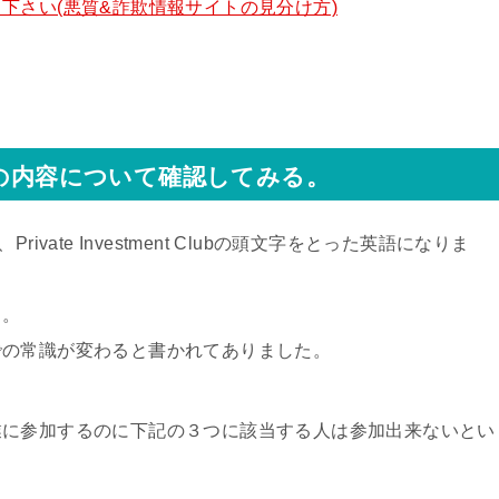
下さい(悪質&詐欺情報サイトの見分け方)
Cの内容について確認してみる。
vate Investment Clubの頭文字をとった英語になりま
す。
での常識が変わると書かれてありました。
業に参加するのに下記の３つに該当する人は参加出来ないとい