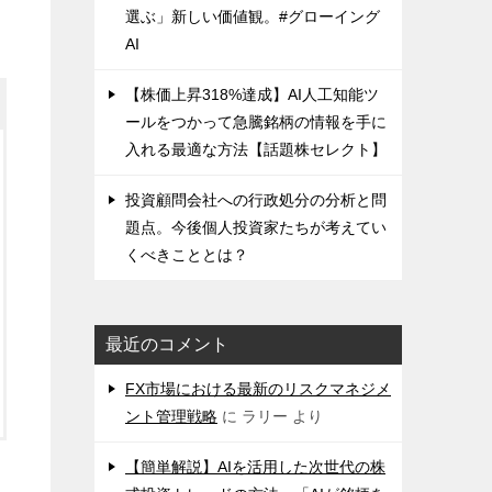
選ぶ」新しい価値観。#グローイング
AI
【株価上昇318%達成】AI人工知能ツ
ールをつかって急騰銘柄の情報を手に
入れる最適な方法【話題株セレクト】
投資顧問会社への行政処分の分析と問
題点。今後個人投資家たちが考えてい
くべきこととは？
最近のコメント
FX市場における最新のリスクマネジメ
ント管理戦略
に
ラリー
より
【簡単解説】AIを活用した次世代の株