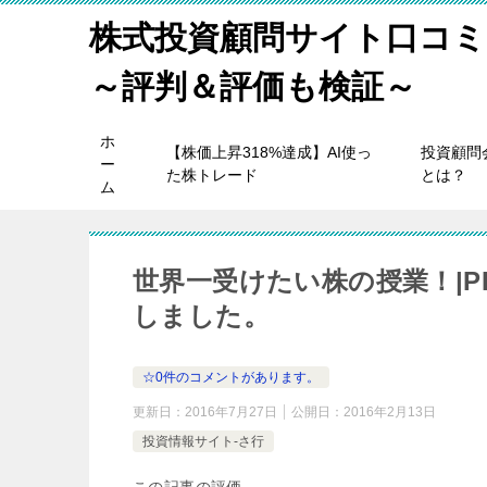
株式投資顧問サイト口コミ
～評判＆評価も検証～
ホ
【株価上昇318%達成】AI使っ
投資顧問
ー
た株トレード
とは？
ム
世界一受けたい株の授業！|
しました。
☆0件のコメントがあります。
更新日：
2016年7月27日
公開日：
2016年2月13日
投資情報サイト-さ行
この記事の評価