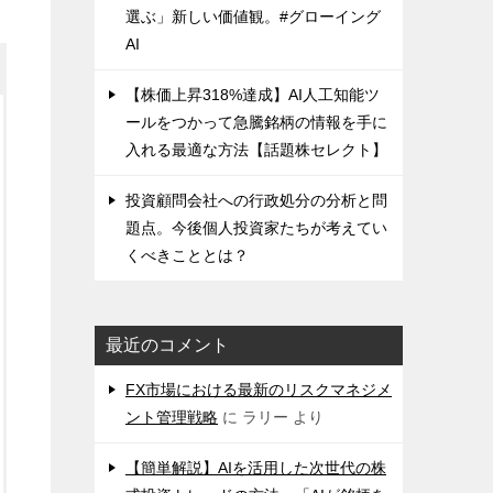
選ぶ」新しい価値観。#グローイング
AI
【株価上昇318%達成】AI人工知能ツ
ールをつかって急騰銘柄の情報を手に
入れる最適な方法【話題株セレクト】
投資顧問会社への行政処分の分析と問
題点。今後個人投資家たちが考えてい
くべきこととは？
最近のコメント
FX市場における最新のリスクマネジメ
ント管理戦略
に
ラリー
より
【簡単解説】AIを活用した次世代の株