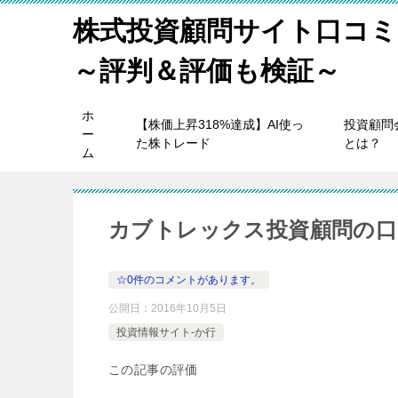
株式投資顧問サイト口コミ
～評判＆評価も検証～
ホ
【株価上昇318%達成】AI使っ
投資顧問
ー
た株トレード
とは？
ム
カブトレックス投資顧問の口
☆0件のコメントがあります。
公開日：
2016年10月5日
投資情報サイト-か行
この記事の評価