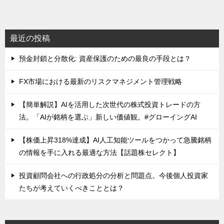
最近の投稿
預金封鎖と分散化: 資産保護のための最良の手段とは？
FX市場における最新のリスクマネジメント管理戦略
【簡単解説】AIを活用した次世代の株式投資トレードの方
法。「AIが銘柄を選ぶ」新しい価値観。#グローイングAI
【株価上昇318%達成】AI人工知能ツールをつかって急騰銘柄
の情報を手に入れる最適な方法【話題株セレクト】
投資顧問会社への行政処分の分析と問題点。今後個人投資家
たちが考えていくべきこととは？