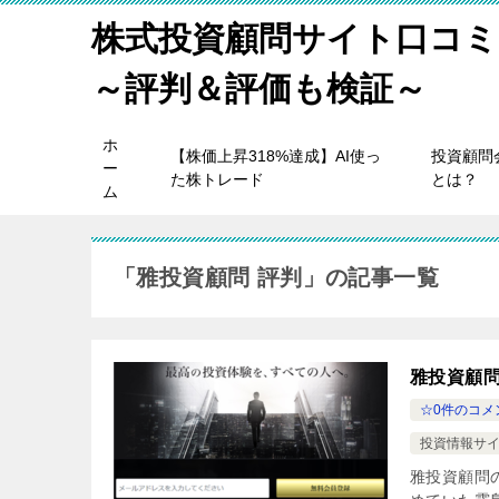
株式投資顧問サイト口コミ
～評判＆評価も検証～
ホ
【株価上昇318%達成】AI使っ
投資顧問
ー
た株トレード
とは？
ム
「雅投資顧問 評判」の記事一覧
雅投資顧
☆0件のコメ
投資情報サイ
雅投資顧問