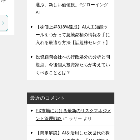
のチ
選ぶ」新しい価値観。#グローイング
AI
【株価上昇318%達成】AI人工知能ツ
ールをつかって急騰銘柄の情報を手に
入れる最適な方法【話題株セレクト】
投資顧問会社への行政処分の分析と問
題点。今後個人投資家たちが考えてい
くべきこととは？
最近のコメント
FX市場における最新のリスクマネジメ
ント管理戦略
に
ラリー
より
【簡単解説】AIを活用した次世代の株