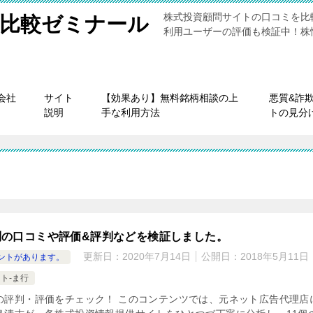
株式投資顧問サイトの口コミを比
比較ゼミナール
利用ユーザーの評価も検証中！株
会社
サイト
【効果あり】無料銘柄相談の上
悪質&詐
説明
手な利用方法
トの見分
問の口コミや評価&評判などを検証しました。
更新日：
2020年7月14日
公開日：
2018年5月11日
ントがあります。
ト-ま行
の評判・評価をチェック！ このコンテンツでは、元ネット広告代理店