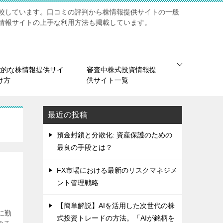
較しています。口コミの評判から株情報提供サイトの一般
情報サイトの上手な利用方法も掲載しています。
欺的な株情報提供サイ
審査中株式投資情報提
け方
供サイト一覧
最近の投稿
預金封鎖と分散化: 資産保護のための
最良の手段とは？
FX市場における最新のリスクマネジメ
ント管理戦略
【簡単解説】AIを活用した次世代の株
に勤
式投資トレードの方法。「AIが銘柄を