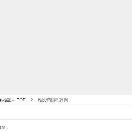
も検証～
TOP
雅投資顧問 評判
検証～