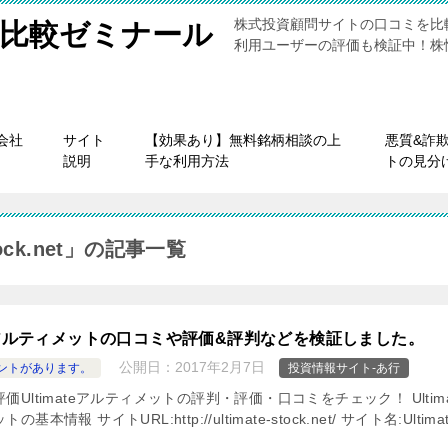
株式投資顧問サイトの口コミを比
比較ゼミナール
利用ユーザーの評価も検証中！株
会社
サイト
【効果あり】無料銘柄相談の上
悪質&詐
説明
手な利用方法
トの見分
tock.net」の記事一覧
ateアルティメットの口コミや評価&評判などを検証しました。
公開日：
2017年2月7日
ントがあります。
投資情報サイト-あ行
価Ultimateアルティメットの評判・評価・口コミをチェック！ Ultima
基本情報 サイトURL:http://ultimate-stock.net/ サイト名:Ultima