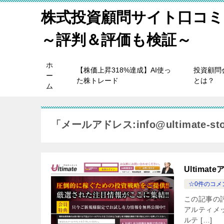
株式投資顧問サイト口コミ
～評判＆評価も検証～
ホ
【株価上昇318%達成】AI使っ
投資顧問
ー
た株トレード
とは？
ム
「メールアドレス:info@ultimate-s
Ultim
☆0件のコメ
この記事の評
アルティメットの
ルテ […]