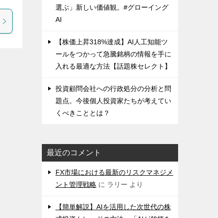
選ぶ」新しい価値観。#グローイング
AI
【株価上昇318%達成】AI人工知能ツ
ールをつかって急騰銘柄の情報を手に
入れる最適な方法【話題株セレクト】
投資顧問会社への行政処分の分析と問
題点。今後個人投資家たちが考えてい
くべきこととは？
最近のコメント
FX市場における最新のリスクマネジメ
ント管理戦略
に
ラリー
より
【簡単解説】AIを活用した次世代の株