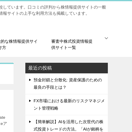
較しています。口コミの評判から株情報提供サイトの一般
情報サイトの上手な利用方法も掲載しています。
欺的な株情報提供サイ
審査中株式投資情報提
け方
供サイト一覧
最近の投稿
預金封鎖と分散化: 資産保護のための
最良の手段とは？
FX市場における最新のリスクマネジメ
ント管理戦略
te
【簡単解説】AIを活用した次世代の株
teア
式投資トレードの方法。「AIが銘柄を