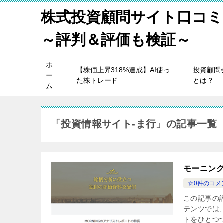
株式投資顧問サイト口コミ
～評判＆評価も検証～
ホ
【株価上昇318%達成】AI使っ
投資顧問
ー
た株トレード
とは？
ム
「投資情報サイト-ま行」の記事一覧
モーニング
☆0件のコメ
この記事の評
テンツでは
トをひとつづ