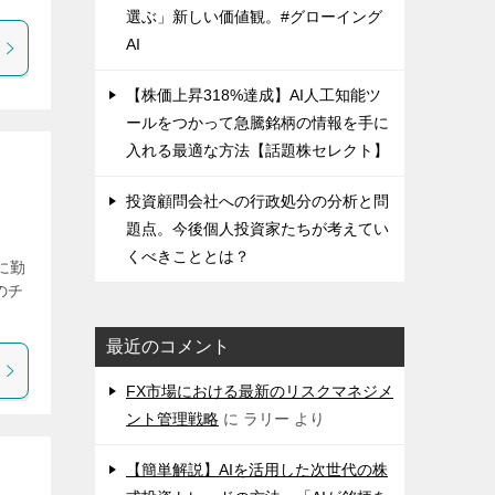
選ぶ」新しい価値観。#グローイング
AI
【株価上昇318%達成】AI人工知能ツ
ールをつかって急騰銘柄の情報を手に
入れる最適な方法【話題株セレクト】
投資顧問会社への行政処分の分析と問
題点。今後個人投資家たちが考えてい
くべきこととは？
に勤
のチ
最近のコメント
FX市場における最新のリスクマネジメ
ント管理戦略
に
ラリー
より
【簡単解説】AIを活用した次世代の株