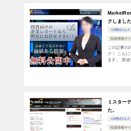
Marke
クしまし
☆0件のコメ
投資情報サイ
この記事の評
ク！ こん
ます。 原油
ミスター
た。
☆0件のコメ
投資情報サイ