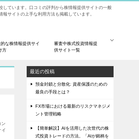
較しています。口コミの評判から株情報提供サイトの一般
情報サイトの上手な利用方法も掲載しています。
欺的な株情報提供サイ
審査中株式投資情報提
け方
供サイト一覧
最近の投稿
預金封鎖と分散化: 資産保護のための
最良の手段とは？
FX市場における最新のリスクマネジメ
ント管理戦略
コン
【簡単解説】AIを活用した次世代の株
サイ
式投資トレードの方法。「AIが銘柄を