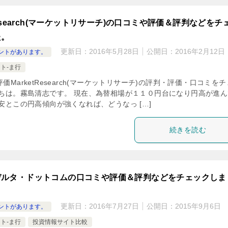
tResearch(マーケットリサーチ)の口コミや評価＆評判などをチ
た。
更新日：
2016年5月28日
公開日：
2016年2月12日
ントがあります。
ト-ま行
価MarketResearch(マーケットリサーチ)の評判・評価・口コミを
にちは。霧島清志です。 現在、為替相場が１１０円台になり円高が進ん
安とこの円高傾向が強くなれば、どうなっ […]
続きを読む
デルタ・ドットコムの口コミや評価＆評判などをチェックしま
更新日：
2016年7月27日
公開日：
2015年9月6日
ントがあります。
ト-ま行
投資情報サイト比較